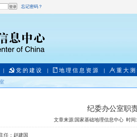
忘记密码？
党的建设
地理信息资源
重大测
|
|
|
室
纪委办公室职
文章来源:国家基础地理信息中心 时间:202
任：赵建国