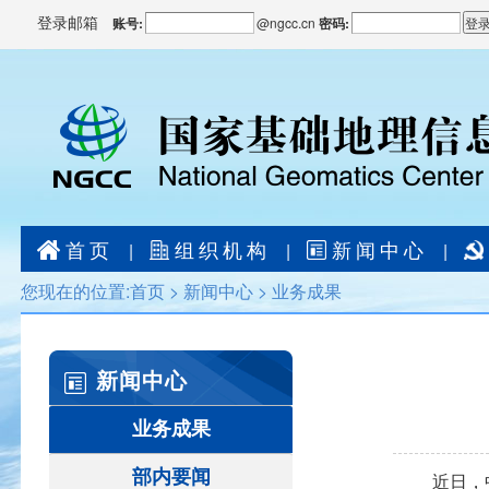
登录邮箱
账号:
@
ngcc.cn
密码:
首页
组织机构
新闻中心
|
|
|
您现在的位置:
首页
>
新闻中心
>
业务成果
新闻中心
业务成果
部内要闻
近日，