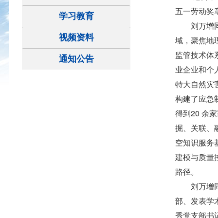
五一劳动奖章
学习教育
刘万增
视频资料
域，聚焦地
监管技术体
通知公告
业
企业和个
特大自然灾
构建了应急
得到20 余
掘、关联、融
空知识服务基
建模与质量
路径。
刘万增
部
、
发表学术
秀党支部书