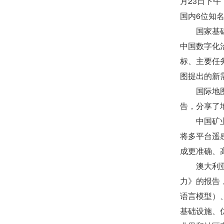
月2
3
日下午
国内
6位知
国家基
中国数字化
标、主要任
图提出的新
国际地
告，分享了
中国矿
将多平台遥
成更准确、
澳大利
力》的报告，
语言模型）
基础设施、